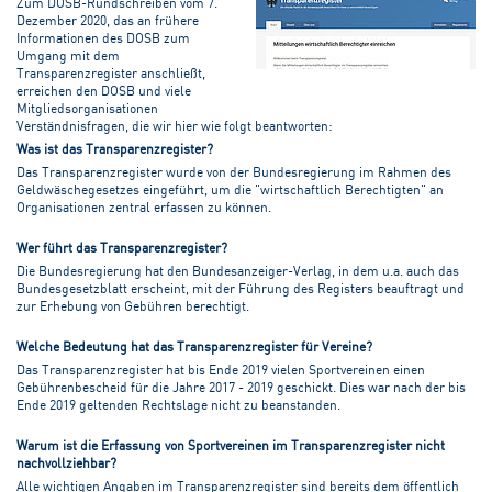
Zum DOSB-Rundschreiben vom 7.
Dezember 2020, das an frühere
Informationen des DOSB zum
Umgang mit dem
Transparenzregister anschließt,
erreichen den DOSB und viele
Mitgliedsorganisationen
Verständnisfragen, die wir hier wie folgt beantworten:
Was ist das Transparenzregister?
Das Transparenzregister wurde von der Bundesregierung im Rahmen des
Geldwäschegesetzes eingeführt, um die "wirtschaftlich Berechtigten" an
Organisationen zentral erfassen zu können.
Wer führt das Transparenzregister?
Die Bundesregierung hat den Bundesanzeiger-Verlag, in dem u.a. auch das
Bundesgesetzblatt erscheint, mit der Führung des Registers beauftragt und
zur Erhebung von Gebühren berechtigt.
Welche Bedeutung hat das Transparenzregister für Vereine?
Das Transparenzregister hat bis Ende 2019 vielen Sportvereinen einen
Gebührenbescheid für die Jahre 2017 - 2019 geschickt. Dies war nach der bis
Ende 2019 geltenden Rechtslage nicht zu beanstanden.
Warum ist die Erfassung von Sportvereinen im Transparenzregister nicht
nachvollziehbar?
Alle wichtigen Angaben im Transparenzregister sind bereits dem öffentlich