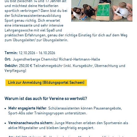
Du bist zwischen 14 und 17 Jahren alt
und möchtest deine Herbstferien
sportlich verbringen? Dann bist du bei
der Schülerassistentenausbildung
Sport genau richtig. Dich erwartet
eine interessante und sehr intensive
Lehrgangswoche mit viel Spaß und
praktischen Erfahrungen, genau der richtige Einstieg für dich auf dem Weg
zum Übungsleiter/ zur Übungsleiterin.
Termin:
12.10.2026 - 16.10.2026
Ort:
Jugendherberge Chemnitz/ Richard-Hartmann-Halle
Gebühr:
250,00 € Teilnahmegebühr (inkl. Kursgebühr, Übernachtung und
Verpflegung)
Link zur Anmeldung (Bildungsportal Sachsen)
Warum ist das auch für Vereine so wertvoll?
Mehr engagierte Helfer
: Schülerassistenten können Pausenangebote,
Sport-AGs oder Trainingsgruppen unterstützen.
Vereinsnachwuchs sichern:
Junge Menschen erleben den Sportverein als
aktive Mitgestalter und bleiben langfristig engagiert.