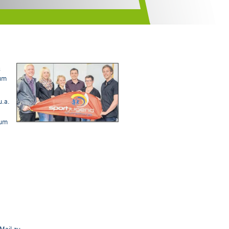
&
zum
u.a.
zum