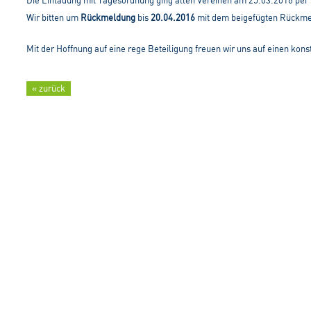
Die Einladung mit Tagesordnung ging allen Vereinen am 25.03.2016 per 
Wir bitten um
Rückmeldung
bis
20.04.2016
mit dem beigefügten Rückmel
Mit der Hoffnung auf eine rege Beteiligung freuen wir uns auf einen kon
« zurück