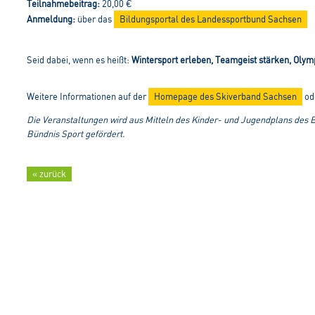
Teilnahmebeitrag:
20,00 €
Anmeldung:
über das
Bildungsportal des Landessportbund Sachsen
Seid dabei, wenn es heißt:
Wintersport erleben, Teamgeist stärken, Olym
Weitere Informationen auf der
Homepage des Skiverband Sachsen
od
Die Veranstaltungen wird aus Mitteln des Kinder- und Jugendplans des
Bündnis Sport gefördert.
« zurück