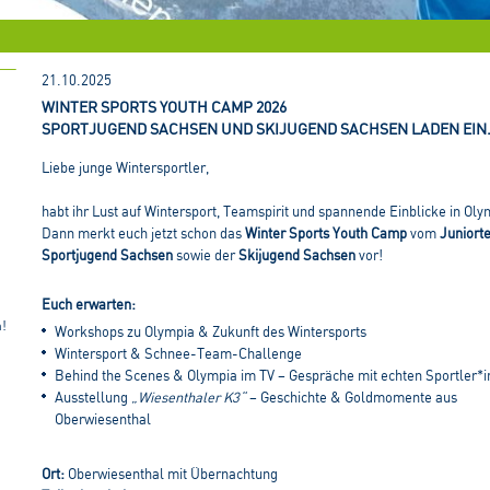
21.10.2025
WINTER SPORTS YOUTH CAMP 2026
SPORTJUGEND SACHSEN UND SKIJUGEND SACHSEN LADEN EIN.
Liebe junge Wintersportler,
habt ihr Lust auf Wintersport, Teamspirit und spannende Einblicke in Oly
Dann merkt euch jetzt schon das
Winter Sports Youth Camp
vom
Juniort
Sportjugend Sachsen
sowie der
Skijugend Sachsen
vor!
Euch erwarten:
n!
Workshops zu Olympia & Zukunft des Wintersports
Wintersport & Schnee-Team-Challenge
Behind the Scenes & Olympia im TV – Gespräche mit echten Sportler*
Ausstellung
„Wiesenthaler K3“
– Geschichte & Goldmomente aus
Oberwiesenthal
Ort:
Oberwiesenthal mit Übernachtung