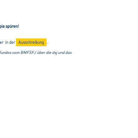
pia spüren!
er in der
Ausschreibung
.
 Bundes vom BMFSFJ über die dsj und das