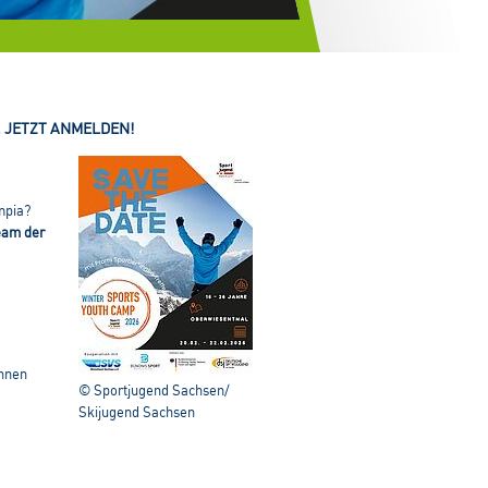
 JETZT ANMELDEN!
mpia?
eam der
innen
© Sportjugend Sachsen/
Skijugend Sachsen