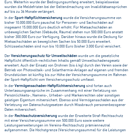
Euro. Weiterhin wurde der Bedingungsumfang erweitert, beispielsweise
wurden die Meldefristen bei der Geltendmachung von Invaliditätsansprüchen
auf bis zu 36 Monate verlängert.
In der
Sport-Haftpflichtversicherung
wurde die Versicherungssumme von
bisher 10.000.000 Euro pauschal für Personen- und Sachschäden auf
insgesamt 15.000.000 Euro deutlich erhöht. Für Mietsachschäden an
unbeweglichen Sachen (Gebäude, Räume) stehen nun 500.000 Euro anstatt
bisher 300.000 Euro zur Verfügung. Darüber hinaus wurde die Deckung für
Mietsachschäden an beweglichen Sachen bis 50.000 Euro erweitert.
Schlüsselschäden sind nun bis 10.000 Euro (bisher 3.000 Euro) versichert.
Der
Versicherungsschutz für Umweltschäden
wurde um die gesetzliche
Haftpflicht öffentlich-rechtlichen Inhalts gemäß Umweltschadensgesetz
erweitert. Auch der Einsatz von Drohnen (bis 4 kg) durch den Verein sowie der
Betrieb von Photovoltaik- und Solarthermie-Anlagen auf eigenen und fremden
Grundstücken ist künftig bis zur Höhe der Versicherungssumme im Rahmen
der Sport-Haftpflicht vom Versicherungsschutz umfasst.
In der
Vermögensschaden-Haftpflichtversicherung
sind fortan auch
Unterlassungsansprüche im Zusammenhang mit einer Verletzung von
Persönlichkeits-, Namens-, Urheber- und Markenrechten oder sonstigen
geistigen Eigentum mitversichert. Ebenso sind Vermögensschäden aus der
Verletzung von Datenschutzgesetzen durch Missbrauch personenbezogener
Daten mitversichert.
In der
Rechtsschutzversicherung
wurde der Erweiterte Straf-Rechtsschutz
mit einer Versicherungssumme von 500.000 Euro sowie weitere
Leistungserweiterungen im Vereins-Rechtsschutz prämienneutral
aufgenommen. Die Höchstgrenze (Versicherungssumme) für die Leistungen