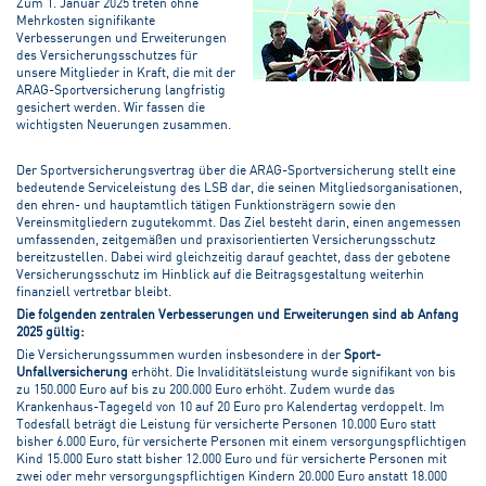
Zum 1. Januar 2025 treten ohne
Mehrkosten signifikante
Verbesserungen und Erweiterungen
des Versicherungsschutzes für
unsere Mitglieder in Kraft, die mit der
ARAG-Sportversicherung langfristig
gesichert werden. Wir fassen die
wichtigsten Neuerungen zusammen.
Der Sportversicherungsvertrag über die ARAG-Sportversicherung stellt eine
bedeutende Serviceleistung des LSB dar, die seinen Mitgliedsorganisationen,
den ehren- und hauptamtlich tätigen Funktionsträgern sowie den
Vereinsmitgliedern zugutekommt. Das Ziel besteht darin, einen angemessen
umfassenden, zeitgemäßen und praxisorientierten Versicherungsschutz
bereitzustellen. Dabei wird gleichzeitig darauf geachtet, dass der gebotene
Versicherungsschutz im Hinblick auf die Beitragsgestaltung weiterhin
finanziell vertretbar bleibt.
Die folgenden zentralen Verbesserungen und Erweiterungen sind ab Anfang
2025 gültig:
Die Versicherungssummen wurden insbesondere in der
Sport-
Unfallversicherung
erhöht. Die Invaliditätsleistung wurde signifikant von bis
zu 150.000 Euro auf bis zu 200.000 Euro erhöht. Zudem wurde das
Krankenhaus-Tagegeld von 10 auf 20 Euro pro Kalendertag verdoppelt. Im
Todesfall beträgt die Leistung für versicherte Personen 10.000 Euro statt
bisher 6.000 Euro, für versicherte Personen mit einem versorgungspflichtigen
Kind 15.000 Euro statt bisher 12.000 Euro und für versicherte Personen mit
zwei oder mehr versorgungspflichtigen Kindern 20.000 Euro anstatt 18.000