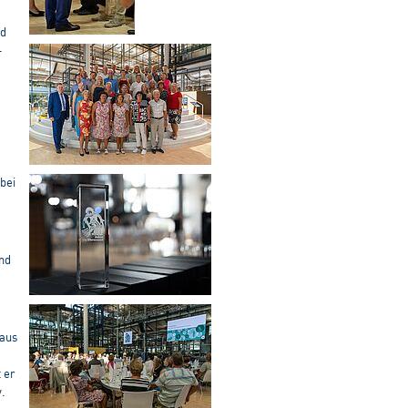
nd
-
bei
nd
aus
 er
v.