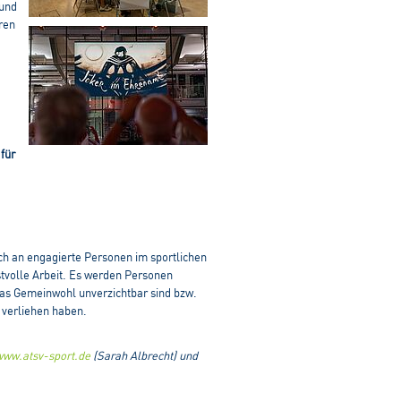
 und
ren
für
ch an engagierte Personen im sportlichen
stvolle Arbeit. Es werden Personen
r das Gemeinwohl unverzichtbar sind bzw.
 verliehen haben.
www.atsv-sport.de
(Sarah Albrecht) und