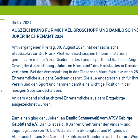
05.09.2024
AUSZEICHNUNG FÜR MICHAEL GROSCHOPP UND DANILO SCHN
JOKER IM EHRENAMT 2024
Am vergangenen Freitag, 30. August 2024, hat der sächsische
Staatssekretär Dr. Frank Pfeil vom Sächsischen Innenministerium
gemeinsam mit der Vizepräsidentin des Landessportbund Sachsen, Ange
Geyer, die
Auszeichnung „Joker im Ehrenamt“ des Freistaates in Dresde
verliehen
. Bei der Veranstaltung in der Gläsernen Manufaktur wurden 28
Ehrenamtliche aus ganz Sachsen geehrt. Sie alle engagieren sich für ihr
Verein und den Sport und nehmen damit eine wichtige Position in der
hiesigen Sportlandschaft ein.
n!
An dem Abend sind auch zwei Ehrenamtliche aus dem Erzgebirge
ausgezeichnet wurden.
Zum einen ging der „Joker“ an
Danilo Schneeweiß vom ATSV Gebirge
Gelobtland e.V.
Danilo ist seit 18 Jahren Cheftrainer der Kinder- und
Jugendgruppe von 10 bis 18 Jahren im Skilanglauf und Mitglied der
Abteilungsleitung Ski Nordisch. Zahlreiche Stunden investiert er pro Wo