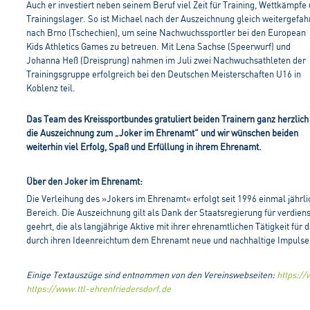
Auch er investiert neben seinem Beruf viel Zeit für Training, Wettkämpfe
Trainingslager. So ist Michael nach der Auszeichnung gleich weitergefah
nach Brno (Tschechien), um seine Nachwuchssportler bei den European
Kids Athletics Games zu betreuen. Mit Lena Sachse (Speerwurf) und
Johanna Heß (Dreisprung) nahmen im Juli zwei Nachwuchsathleten der
Trainingsgruppe erfolgreich bei den Deutschen Meisterschaften U16 in
Koblenz teil.
Das Team des Kreissportbundes gratuliert beiden Trainern ganz herzlich 
die Auszeichnung zum „Joker im Ehrenamt“ und wir wünschen beiden
weiterhin viel Erfolg, Spaß und Erfüllung in ihrem Ehrenamt.
Über den Joker im Ehrenamt:
Die Verleihung des »Jokers im Ehrenamt« erfolgt seit 1996 einmal jährli
Bereich. Die Auszeichnung gilt als Dank der Staatsregierung für verdien
geehrt, die als langjährige Aktive mit ihrer ehrenamtlichen Tätigkeit fü
durch ihren Ideenreichtum dem Ehrenamt neue und nachhaltige Impulse
Einige Textauszüge sind entnommen von den Vereinswebseiten:
https://
https://www.ttl-ehrenfriedersdorf.de