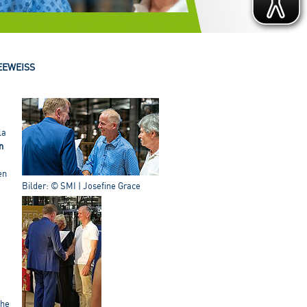
EEWEISS
la
n
en
Bilder: © SMI | Josefine Grace
che