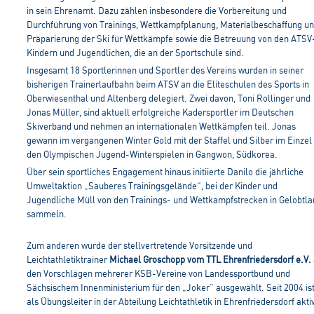
in sein Ehrenamt. Dazu zählen insbesondere die Vorbereitung und
Durchführung von Trainings, Wettkampfplanung, Materialbeschaffung u
Präparierung der Ski für Wettkämpfe sowie die Betreuung von den ATSV
Kindern und Jugendlichen, die an der Sportschule sind.
Insgesamt 18 Sportlerinnen und Sportler des Vereins wurden in seiner
bisherigen Trainerlaufbahn beim ATSV an die Eliteschulen des Sports in
Oberwiesenthal und Altenberg delegiert. Zwei davon, Toni Rollinger und
Jonas Müller, sind aktuell erfolgreiche Kadersportler im Deutschen
Skiverband und nehmen an internationalen Wettkämpfen teil. Jonas
gewann im vergangenen Winter Gold mit der Staffel und Silber im Einzel 
den Olympischen Jugend-Winterspielen in Gangwon, Südkorea.
Über sein sportliches Engagement hinaus initiierte Danilo die jährliche
Umweltaktion „Sauberes Trainingsgelände“, bei der Kinder und
Jugendliche Müll von den Trainings- und Wettkampfstrecken in Gelobtla
sammeln.
Zum anderen wurde der stellvertretende Vorsitzende und
Leichtathletiktrainer
Michael Groschopp vom TTL Ehrenfriedersdorf e.V.
den Vorschlägen mehrerer KSB-Vereine von Landessportbund und
Sächsischem Innenministerium für den „Joker“ ausgewählt. Seit 2004 ist
als Übungsleiter in der Abteilung Leichtathletik in Ehrenfriedersdorf akti