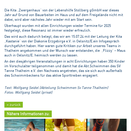
Die Kita „Zwergenhaus“ von der Lebenshilfe Stollberg gGmbH war dieses
Jahr auf Grund von Bauarbeiten im Haus und auf dem Freigelände nicht mit
dabei, wird aber nächstes Jahr wieder mit am Start sein.
Überhaupt wurden mit allen Einrichtungen wieder Termine für 2025
festgelegt, diese Resonanz ist immer wieder erfreulich.
Das wird auch dadurch belegt, das wir am 15.07.24 mit der Leitung der Kita
„Kastanie“ von der Diakonie Erzgebirge e.V. in Oelsnitz/E.ein Infogespräch
durchgeführt haben. Hier waren gute Kritiken zur Arbeit unseres Teams in
Thalheim angekommen und der Wunsch war entstanden, die „Flizzy“ – Maus
auch in Oelsnitz/E. heimisch werden zu lassen.
An den diesjährigen Veranstaltungen in acht Einrichtungen haben 350 Kinder
im Vorschulalter teilgenommen und damit hat die Abt.Schwimmen des SV
Tanne Thalheim e.V. den Nachweis angetreten, das sie sich auch außerhalb
des Schwimmbeckens für das aktive Sporttreiben engagiert.
Text: Wolfgang Seidel (Abteilung Schwimmen Sv Tanne Thalheim)
Fotos: Wolfgang Seidel (privat)
« zurück
Nähere Informationen zu: