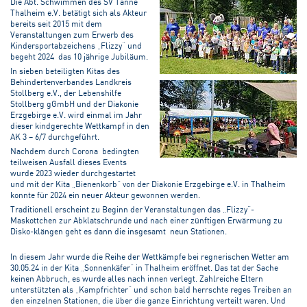
Die Abt. Schwimmen des SV Tanne
Thalheim e.V. betätigt sich als Akteur
bereits seit 2015 mit dem
Veranstaltungen zum Erwerb des
Kindersportabzeichens „Flizzy“ und
begeht 2024 das 10 jährige Jubiläum.
In sieben beteiligten Kitas des
Behindertenverbandes Landkreis
Stollberg e.V., der Lebenshilfe
Stollberg gGmbH und der Diakonie
Erzgebirge e.V. wird einmal im Jahr
dieser kindgerechte Wettkampf in den
AK 3 – 6/7 durchgeführt.
Nachdem durch Corona bedingten
teilweisen Ausfall dieses Events
wurde 2023 wieder durchgestartet
und mit der Kita „Bienenkorb“ von der Diakonie Erzgebirge e.V. in Thalheim
konnte für 2024 ein neuer Akteur gewonnen werden.
Traditionell erscheint zu Beginn der Veranstaltungen das „Flizzy“-
Maskottchen zur Abklatschrunde und nach einer zünftigen Erwärmung zu
Disko-klängen geht es dann die insgesamt neun Stationen.
In diesem Jahr wurde die Reihe der Wettkämpfe bei regnerischen Wetter am
30.05.24 in der Kita „Sonnenkäfer“ in Thalheim eröffnet. Das tat der Sache
keinen Abbruch, es wurde alles nach innen verlegt. Zahlreiche Eltern
unterstützten als „Kampfrichter“ und schon bald herrschte reges Treiben an
den einzelnen Stationen, die über die ganze Einrichtung verteilt waren. Und