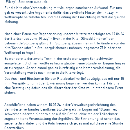
„Flizzy“- Stationen ausblieb.
Für die Kita eine Veranstaltung mit viel organisatorischen Aufwand. Für uns
gab es wesentliche Argumente dafür, das bewährte Muster der „Flizzy“ –
Wettkämpfe beizubehalten und die Leitung der Einrichtung vertrat die gleiche
Meinung.
Nach einer Pause zur Regenerierung unserer Mitstreiter erfolgte am 17.06.24
der Startschuss zum „Flizzy“ – Event in der Kita „Gänseblümchen“ der
Lebenshilfe Stollberg gGmbH in Stollberg. Zusammen mit 16 Kindern von der
Kita“Sonnenkäfer“ in Stollberg/Hoheneck nahmen insgesamt
73
Kinder den
Wettkampf in Angriff.
Es war bereits der zweite Termin, der erste war wegen Schlechtwetter
ausgefallen. Und man wollte es kaum glauben, eine Stunde vor Beginn fing es
an zu regnen. Aber diesmal gab es kurzfristig eine Kompromisslösung, die
Veranstaltung wurde nach innen in die Kita verlegt.
Das Aus - und Einräumen für den Platzbedarf verlief so zügig, das mit nur 15
min. Verspät- tung mit der Erwärmung begonnen werden konnte. Für uns
eine Bestätigung dafür, das die Mitarbeiter der Kitas voll hinter diesem Event
stehen.
Abschließend haben wir am 10.07.24 in der Verwaltungseinrichtung des
Behindertenverbandes Landkreis Stollberg e.V. in Lugau mit
10
zum Teil
schwerbehinderten Kindern eine auf die Befindlichkeiten der Teilnehmer
zugeschnittene Veranstaltung durchgeführt. Die Einrichtung ist schon das
siebente Jahr dabei und die Kids freuen sich jedes mal auf diese eine Stunde
Sporttreiben.