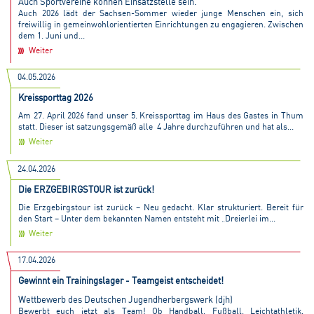
Auch Sportvereine können Einsatzstelle sein.
Auch 2026 lädt der Sachsen-Sommer wieder junge Menschen ein, sich
freiwillig in gemeinwohlorientierten Einrichtungen zu engagieren. Zwischen
dem 1. Juni und...
Weiter
04.05.2026
Kreissporttag 2026
Am 27. April 2026 fand unser 5. Kreissporttag im Haus des Gastes in Thum
statt. Dieser ist satzungsgemäß alle 4 Jahre durchzuführen und hat als...
Weiter
24.04.2026
Die ERZGEBIRGSTOUR ist zurück!
Die Erzgebirgstour ist zurück – Neu gedacht. Klar strukturiert. Bereit für
den Start – Unter dem bekannten Namen entsteht mit „Dreierlei im...
Weiter
17.04.2026
Gewinnt ein Trainingslager - Teamgeist entscheidet!
Wettbewerb des Deutschen Jugendherbergswerk (djh)
Bewerbt euch jetzt als Team! Ob Handball, Fußball, Leichtathletik,