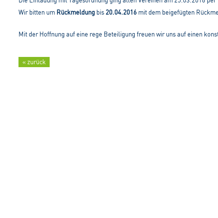
Die Einladung mit Tagesordnung ging allen Vereinen am 25.03.2016 per 
Wir bitten um
Rückmeldung
bis
20.04.2016
mit dem beigefügten Rückmel
Mit der Hoffnung auf eine rege Beteiligung freuen wir uns auf einen kon
« zurück