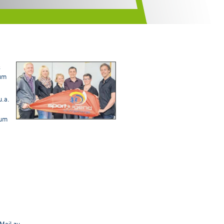
&
zum
u.a.
zum