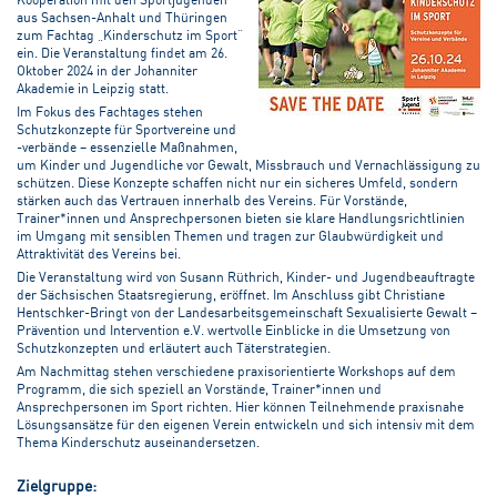
aus Sachsen-Anhalt und Thüringen
zum Fachtag „Kinderschutz im Sport“
ein. Die Veranstaltung findet am 26.
Oktober 2024 in der Johanniter
Akademie in Leipzig statt.
Im Fokus des Fachtages stehen
Schutzkonzepte für Sportvereine und
-verbände – essenzielle Maßnahmen,
um Kinder und Jugendliche vor Gewalt, Missbrauch und Vernachlässigung zu
schützen. Diese Konzepte schaffen nicht nur ein sicheres Umfeld, sondern
stärken auch das Vertrauen innerhalb des Vereins. Für Vorstände,
Trainer*innen und Ansprechpersonen bieten sie klare Handlungsrichtlinien
im Umgang mit sensiblen Themen und tragen zur Glaubwürdigkeit und
Attraktivität des Vereins bei.
Die Veranstaltung wird von Susann Rüthrich, Kinder- und Jugendbeauftragte
der Sächsischen Staatsregierung, eröffnet. Im Anschluss gibt Christiane
Hentschker-Bringt von der Landesarbeitsgemeinschaft Sexualisierte Gewalt –
Prävention und Intervention e.V. wertvolle Einblicke in die Umsetzung von
Schutzkonzepten und erläutert auch Täterstrategien.
Am Nachmittag stehen verschiedene praxisorientierte Workshops auf dem
Programm, die sich speziell an Vorstände, Trainer*innen und
Ansprechpersonen im Sport richten. Hier können Teilnehmende praxisnahe
Lösungsansätze für den eigenen Verein entwickeln und sich intensiv mit dem
Thema Kinderschutz auseinandersetzen.
Zielgruppe: