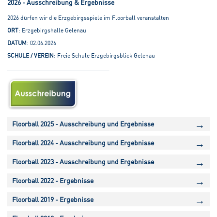
2026 - Ausschreibung & Ergebnisse
2026 dürfen wir die Erzgebirgsspiele im Floorball veranstalten
ORT
: Erzgebirgshalle Gelenau
DATUM
: 02.06.2026
SCHULE / VEREIN
: Freie Schule Erzgebirgsblick Gelenau
___________________________________
Floorball 2025 - Ausschreibung und Ergebnisse
Neue Gesamtleitung und neuer Ort. Die Erzgebirgsspiele im Floorball finden
Floorball 2024 - Ausschreibung und Ergebnisse
2025 in Gelenau am
28. Mai 2025
statt.
Viel Geschick zeigten Schülerinnen und Schüler am
06.05.2024 in Neukirchen
.
Wir freuen uns, dass die
Freie Schule Erzgebirgsblick Gelenau
diesen tollen
Floorball 2023 - Ausschreibung und Ergebnisse
Wettkampf fortführt.
Eine
Ergebnisübersicht
findet ihr hier.
Wir freuen uns in diesem Jahr in der Sportart Floorball wieder
Floorball 2022 - Ergebnisse
Erzgebirgsspiele für den Kinder- und Jugendbereich veranstalten zu können.
Ausrichten wird den Wettkampf die Oberschule Neukirchen. Details sind der
Floorball 2019 - Ergebnisse
Ausschreibung
zu entnehmen.
Neukirchen, 06.05.2019: