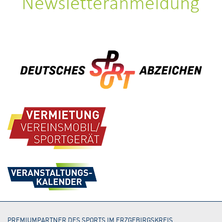
Fazit
WK III:
Das Turnier war ein voller Erfolg mit fairen, spannenden
1. MS Neukirchen
Spielen und starken Teamleistungen. Die Siegerehrung
2. MS Lengefeld
um 12:25 Uhr krönte die erfolgreichen Mannschaften,
bevor das Event um 12:30 Uhr endete. Ein gelungener Tag
WK II:
für den Floorball-Nachwuchs im Erzgebirge!
1. MS Neukirchen
2. MS Lengefeld
PREMIUMPARTNER DES SPORTS IM ERZGEBIRGSKREIS