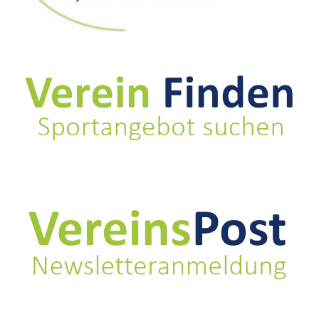
der nachfolgenden Adresse.
https://zpn-
timing.de/web/public/result_new.php?eventid=550
Mirko Kaufmann
RSV Team Auto-Riedel Schwarzenberg e.V.